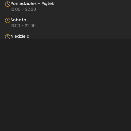
Poniedziałek - Piątek
10:00 - 22:00
Sobota
13:00 - 22:00
Niedziela
Nieczynne
Kontakt
Restauracja
Restro
ul. Pańska 57
00-830 Warszawa
512 842 189
restro@restro.pl
Linki