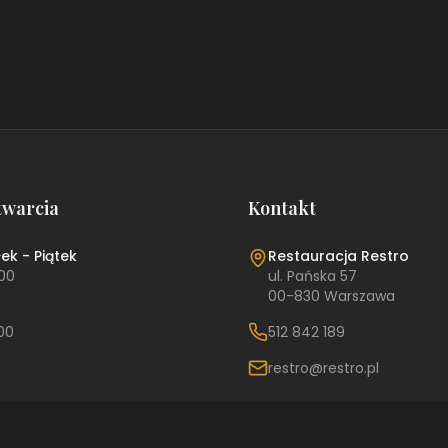
twarcia
Kontakt
ek - Piątek
Restauracja
Restro
:00
ul. Pańska 57
00-830 Warszawa
:00
512 842 189
restro@restro.pl