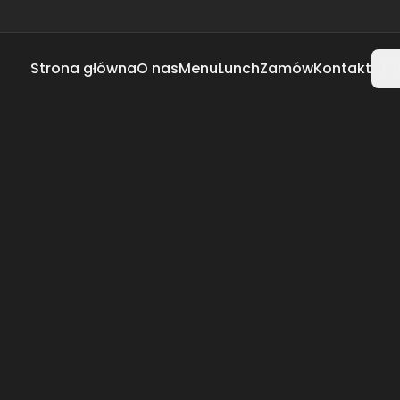
🇵
Strona główna
O nas
Menu
Lunch
Zamów
Kontakt