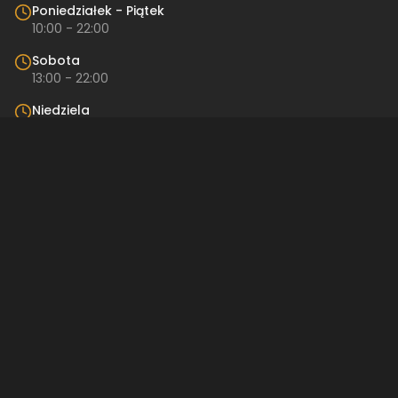
Poniedziałek - Piątek
10:00 - 22:00
Sobota
13:00 - 22:00
Niedziela
Nieczynne
Kontakt
Restauracja
Restro
ul. Pańska 57
00-830 Warszawa
512 842 189
restro@restro.pl
Linki