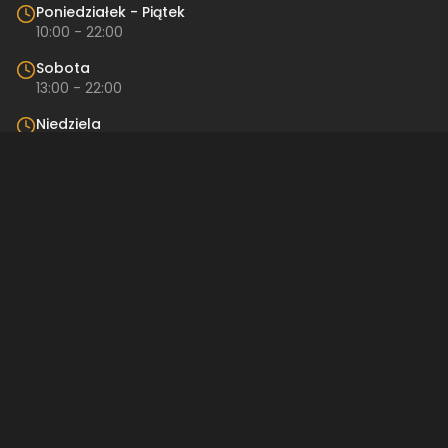
Poniedziałek - Piątek
10:00 - 22:00
Sobota
13:00 - 22:00
Niedziela
Nieczynne
Kontakt
Restauracja
Restro
ul. Pańska 57
00-830 Warszawa
512 842 189
restro@restro.pl
Linki