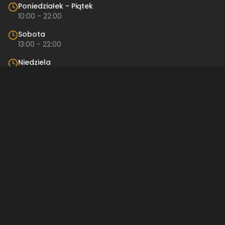
Poniedziałek - Piątek
10:00 - 22:00
Sobota
13:00 - 22:00
Niedziela
Nieczynne
Kontakt
Restauracja
Restro
ul. Pańska 57
00-830 Warszawa
512 842 189
restro@restro.pl
Linki